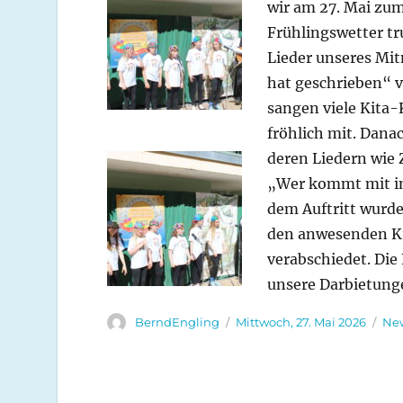
wir am 27. Mai zum
Frühlingswetter tr
Lieder unseres M
hat geschrieben“ v
sangen viele Kita-
fröhlich mit. Dana
deren Liedern wie 
„Wer kommt mit in
dem Auftritt wurden
den anwesenden Ki
verabschiedet. Die
unsere Darbietung
Autor
Veröffentlicht
Kat
BerndEngling
Mittwoch, 27. Mai 2026
Ne
am