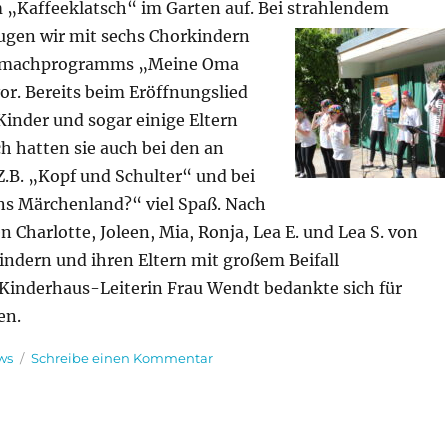
 „Kaffeeklatsch“ im Garten auf. Bei strahlendem
ugen wir mit sechs Chorkindern
itmachprogramms „Meine Oma
or. Bereits beim Eröffnungslied
Kinder und sogar einige Eltern
ch hatten sie auch bei den an
Z.B. „Kopf und Schulter“ und bei
s Märchenland?“ viel Spaß. Nach
 Charlotte, Joleen, Mia, Ronja, Lea E. und Lea S. von
ndern und ihren Eltern mit großem Beifall
 Kinderhaus-Leiterin Frau Wendt bedankte sich für
en.
egorien
zu
ws
Schreibe einen Kommentar
Beim
Kaffeeklatsch
bei
FELIX