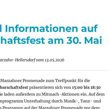
feiert
auf
der
Promenade
d Informationen auf
aftsfest am 30. Mai
Marzahn-Hellersdorf vom 13.05.2026
ie Marzahner Promenade zum Treffpunkt für die
arschaftsfest
präsentieren sich von
15:00 bis 18:30
Sie laden außerdem zu Mitmach-Aktionen ein. Auf dem
nenprogramm Unterhaltung durch Musik-, Tanz- und
das Programm auf der Marzahner Promenade vor dem