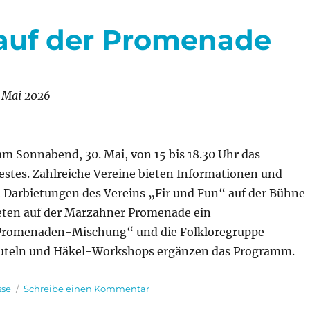
 auf der Promenade
 Mai 2026
m Sonnabend, 30. Mai, von 15 bis 18.30 Uhr das
stes. Zahlreiche Vereine bieten Informationen und
 Darbietungen des Vereins „Fir und Fun“ auf der Bühne
reten auf der Marzahner Promenade ein
„Promenaden-Mischung“ und die Folkloregruppe
beuteln und Häkel-Workshops ergänzen das Programm.
egorien
zu
sse
Schreibe einen Kommentar
Marzahn