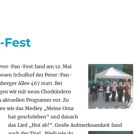
Musik,
Tanz
und
Informationen
auf
dem
-Fest
Nachbarschaftsfest
am
30.
Mai
Peter-Pan-Fest fand am 12. Mai
neuen Schulhof der Peter-Pan-
berger Allee 467 statt. Bei
gen wir mit neun Chorkindern
m aktuellen Programm vor. Zu
ten wir das Medley „Meine Oma
hat geschrieben“ und
danach
das Lied „Hut ab!“. Große Aufmerksamkeit fand
auch der
Titel „Bleib wie du