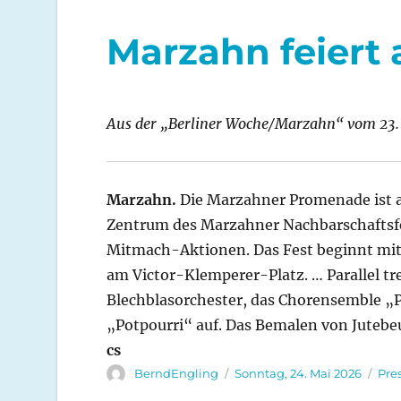
Marzahn feiert
Aus der „Berliner Woche/Marzahn“ vom 23.
Marzahn.
Die Marzahner Promenade ist a
Zentrum des Marzahner Nachbarschaftsfe
Mitmach-Aktionen. Das Fest beginnt mit
am Victor-Klemperer-Platz. … Parallel t
Blechblasorchester, das Chorensemble 
„Potpourri“ auf. Das Bemalen von Jute
cs
Autor
Veröffentlicht
Kat
BerndEngling
Sonntag, 24. Mai 2026
Pre
am