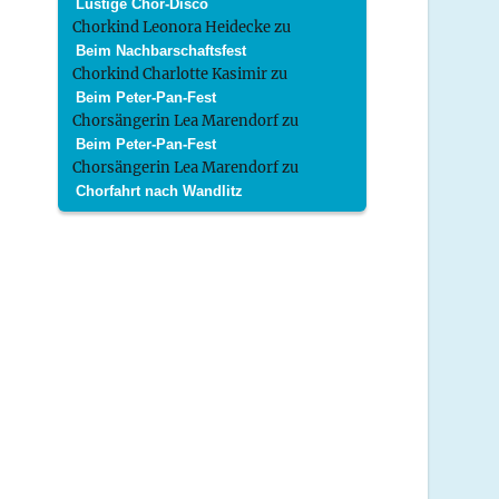
Lustige Chor-Disco
Chorkind Leonora Heidecke
zu
Beim Nachbarschaftsfest
Chorkind Charlotte Kasimir
zu
Beim Peter-Pan-Fest
Chorsängerin Lea Marendorf
zu
Beim Peter-Pan-Fest
Chorsängerin Lea Marendorf
zu
Chorfahrt nach Wandlitz