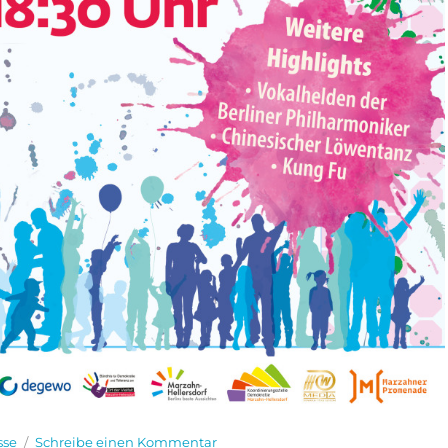
egorien
zu
sse
Schreibe einen Kommentar