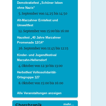
Demokratiefest „Schöner leben
ohne Nazis“
5. September von 14:25
bis
14:50
Alt-Marzahner Erntefest und
Umweltfest
12. September von 15:00
bis
16:00
Hausfest „40 Jahre Marzahner
Promenade 12/14“
26. September von 11:45
bis
12:15
Kinder- und Jugendfestival
Marzahn-Hellersdorf
4. Oktober von 12:30
bis
13:00
Herbstfest Volkssolidarität-
Ortsgruppe 127
8. Oktober von 15:00
bis
16:00
Alle Veranstaltungen anzeigen
mehr…
Chorchronik